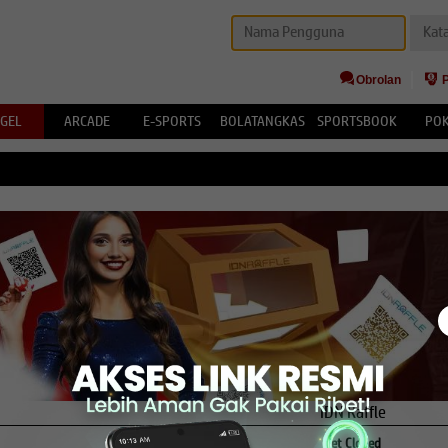
Obrolan
P
GEL
ARCADE
E-SPORTS
BOLATANGKAS
SPORTSBOOK
PO
IDN Raffle
Bet Closed