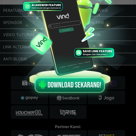
PERATURAN
KEBIJAKAN PRIVASI
SPONSOR
PERMAINAN FAIR
VIDEO TUTORIAL
CARA BERMAIN
LINK ALTERNATIF
MOBILE
ANTI BLOKIR
Cara Pembayaran:
Partner Kami: